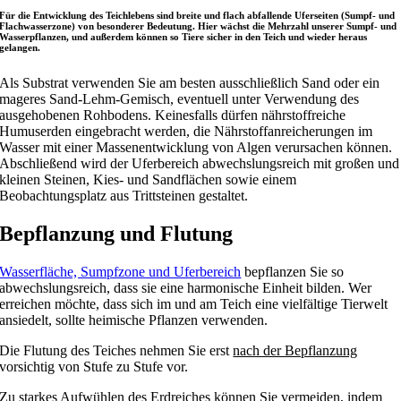
Für die Entwicklung des Teichlebens sind breite und flach abfallende Uferseiten (Sumpf- und
Flachwasserzone) von besonderer Bedeutung. Hier wächst die Mehrzahl unserer Sumpf- und
Wasserpflanzen, und außerdem können so Tiere sicher in den Teich und wieder heraus
gelangen.
Als Substrat verwenden Sie am besten ausschließlich Sand oder ein
mageres Sand-Lehm-Gemisch, eventuell unter Verwendung des
ausgehobenen Rohbodens. Keinesfalls dürfen nährstoffreiche
Humuserden eingebracht werden, die Nährstoffanreicherungen im
Wasser mit einer Massenentwicklung von Algen verursachen können.
Abschließend wird der Uferbereich abwechslungsreich mit großen und
kleinen Steinen, Kies- und Sandflächen sowie einem
Beobachtungsplatz aus Trittsteinen gestaltet.
Bepflanzung und Flutung
Wasserfläche, Sumpfzone und Uferbereich
bepflanzen Sie so
abwechslungsreich, dass sie eine harmonische Einheit bilden. Wer
erreichen möchte, dass sich im und am Teich eine vielfältige Tierwelt
ansiedelt, sollte heimische Pflanzen verwenden.
Die Flutung des Teiches nehmen Sie erst
nach der Bepflanzung
vorsichtig von Stufe zu Stufe vor.
Zu starkes Aufwühlen des Erdreiches können Sie vermeiden, indem