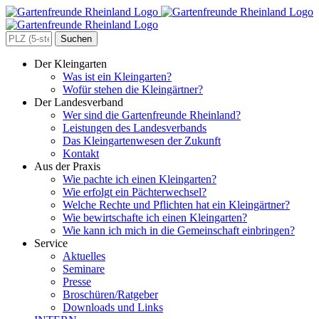
Zum
Inhalt
springen
Search
for:
Der Kleingarten
Was ist ein Kleingarten?
Wofür stehen die Kleingärtner?
Der Landesverband
Wer sind die Gartenfreunde Rheinland?
Leistungen des Landesverbands
Das Kleingartenwesen der Zukunft
Kontakt
Aus der Praxis
Wie pachte ich einen Kleingarten?
Wie erfolgt ein Pächterwechsel?
Welche Rechte und Pflichten hat ein Kleingärtner?
Wie bewirtschafte ich einen Kleingarten?
Wie kann ich mich in die Gemeinschaft einbringen?
Service
Aktuelles
Seminare
Presse
Broschüren/Ratgeber
Downloads und Links