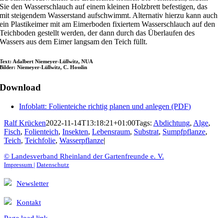
Sie den Wasserschlauch auf einem kleinen Holzbrett befestigen, das
mit steigendem Wasserstand aufschwimmt. Alternativ hierzu kann auch
ein Plastikeimer mit am Eimerboden fixiertem Wasserschlauch auf den
Teichboden gestellt werden, der dann durch das Überlaufen des
Wassers aus dem Eimer langsam den Teich füllt.
Text: Adalbert Niemeyer-Lüllwitz, NUA
Bilder: Niemeyer-Lüllwitz, C. Hosslin
Download
Infoblatt: Folienteiche richtig planen und anlegen (PDF)
Ralf Krücken
2022-11-14T13:18:21+01:00
Tags:
Abdichtung
,
Alge
,
Fisch
,
Folienteich
,
Insekten
,
Lebensraum
,
Substrat
,
Sumpfpflanze
,
Teich
,
Teichfolie
,
Wasserpflanze
|
© Landesverband Rheinland der Gartenfreunde e. V.
Impressum |
Datenschutz
Newsletter
Kontakt