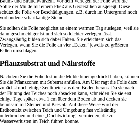
Baum- und Strauchwurzeln. Vor dem Verlegen der Folie wird die
Sohle der Mulde mit einem Fließ aus Geotextilien ausgelegt. Diese
schützt die Folie vor Beschädigungen, z.B. durch im Untergrund noch
vorhandene scharfkantige Steine.
Sie sollten die Folie möglichst an einem warmen Tag auslegen, weil sie
dann geschmeidiger ist und sich so leichter verlegen lässt.
Zwangsläufig bilden sich dabei Falten. Sie erleichtern sich das
Verlegen, wenn Sie die Folie an vier „Ecken“ jeweils zu größeren
Falten umschlagen.
Pflanzsubstrat und Nährstoffe
Nachdem Sie die Folie fest in die Mulde hineingedrückt haben, könne
Sie die Pflanzzonen mit Substrat anfüllen. Am Ufer ragt die Folie dazu
zunächst noch einige Zentimeter aus dem Boden heraus. Da sie nach
der Flutung des Teiches noch absacken kann, schneiden Sie sie erst
einige Tage später etwa 1 cm über dem Boden ab und decken sie
behutsam mit Steinen und Kies ab. Auf diese Weise wird der
Erdkontakt zwischen Teich und Umgebung fast vollständig
unterbrochen und eine „Dochtwirkung“ vermieden, die zu
Wasserverlusten im Teich führen könnte.