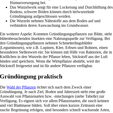
Humusversorgung bei.
Das Wurzelwerk sorgt für eine Lockerung und Durchlüftung des
Bodens, schwere Böden können durch tiefwurzelnde
Gründüngung aufgeschlossen werden.
Die Wurzeln nehmen Nährstoffe aus dem Boden auf und
verhindern deren Auswaschung ins Grundwasser.
Ein weiterer Aspekt: Kommen Gründüngungspflanzen zur Blüte, steht
blütenbesuchenden Insekten eine Nahrungsquelle zur Verfügung. Bei
den Gründüngungspflanzen nehmen Schmetterlingsblütler
(Leguminosen), wie z.B. Lupinen, Klee, Erbsen und Bohnen, einen
besonderen Stellenwert ein: Sie können mit Hilfe von Bakterien, die in
Knöllchen in den Wurzeln der Pflanze leben, Stickstoff aus der Luft
binden und speichern. Wenn die Wirtspflanze abstirbt, wird der
Stickstoff freigesetzt und ist für andere Pflanzen verfügbar.
Gründüngung praktisch
Die
Wahl der Pflanzen
richtet sich nach dem Zweck einer
Gründüngung. Je nach Ziel, Boden und Jahreszeit steht eine große
Auswahl von Pflanzenarten bzw. -mischungen (siehe Tabelle) zur
Verfügung. Es eignen sich vor allem Pflanzenarten, die rasch keimen
und viel Blattmasse bilden. Soll über einen kurzen Zeitraum eine
rasche Begrünung erfolgen, sind besonders schnell wachsende Arten,