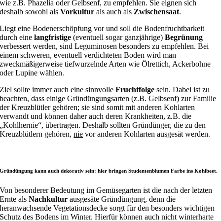
wie z.B. Phazelia oder Gelbsenf, zu empfehlen. Sie eignen sich
deshalb sowohl als
Vorkultur
als auch als
Zwischensaat
.
Liegt eine Bodenerschöpfung vor und soll die Bodenfruchtbarkeit
durch eine
langfristige
(eventuell sogar ganzjährige)
Begrünung
verbessert werden, sind Leguminosen besonders zu empfehlen. Bei
einem schweren, eventuell verdichteten Boden wird man
zweckmäßigerweise tiefwurzelnde Arten wie Ölrettich, Ackerbohne
oder Lupine wählen.
Ziel sollte immer auch eine sinnvolle
Fruchtfolge
sein. Dabei ist zu
beachten, dass einige Gründüngungsarten (z.B. Gelbsenf) zur Familie
der Kreuzblütler gehören; sie sind somit mit anderen Kohlarten
verwandt und können daher auch deren Krankheiten, z.B. die
„Kohlhernie“, übertragen. Deshalb sollten Gründünger, die zu den
Kreuzblütlern gehören,
nie
vor anderen Kohlarten ausgesät werden.
Gründüngung kann auch dekorativ sein: hier bringen Studentenblumen Farbe ins Kohlbeet.
Von besonderer Bedeutung im Gemüsegarten ist die nach der letzten
Ernte als
Nachkultur
ausgesäte Gründüngung, denn die
heranwachsende Vegetationsdecke sorgt für den besonders wichtigen
Schutz des Bodens im Winter. Hierfür können auch nicht winterharte