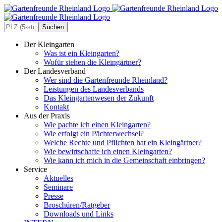
Zum
Inhalt
springen
Search
for:
Der Kleingarten
Was ist ein Kleingarten?
Wofür stehen die Kleingärtner?
Der Landesverband
Wer sind die Gartenfreunde Rheinland?
Leistungen des Landesverbands
Das Kleingartenwesen der Zukunft
Kontakt
Aus der Praxis
Wie pachte ich einen Kleingarten?
Wie erfolgt ein Pächterwechsel?
Welche Rechte und Pflichten hat ein Kleingärtner?
Wie bewirtschafte ich einen Kleingarten?
Wie kann ich mich in die Gemeinschaft einbringen?
Service
Aktuelles
Seminare
Presse
Broschüren/Ratgeber
Downloads und Links