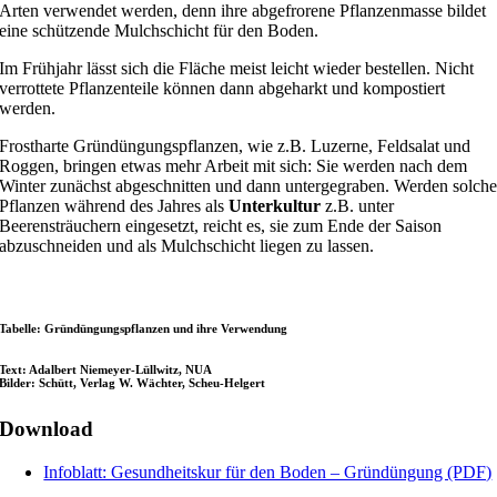
Arten verwendet werden, denn ihre abgefrorene Pflanzenmasse bildet
eine schützende Mulchschicht für den Boden.
Im Frühjahr lässt sich die Fläche meist leicht wieder bestellen. Nicht
verrottete Pflanzenteile können dann abgeharkt und kompostiert
werden.
Frostharte Gründüngungspflanzen, wie z.B. Luzerne, Feldsalat und
Roggen, bringen etwas mehr Arbeit mit sich: Sie werden nach dem
Winter zunächst abgeschnitten und dann untergegraben. Werden solch
Pflanzen während des Jahres als
Unterkultur
z.B. unter
Beerensträuchern eingesetzt, reicht es, sie zum Ende der Saison
abzuschneiden und als Mulchschicht liegen zu lassen.
Tabelle: Gründüngungspflanzen und ihre Verwendung
Text: Adalbert Niemeyer-Lüllwitz, NUA
Bilder: Schütt, Verlag W. Wächter, Scheu-Helgert
Download
Infoblatt: Gesundheitskur für den Boden – Gründüngung (PDF)