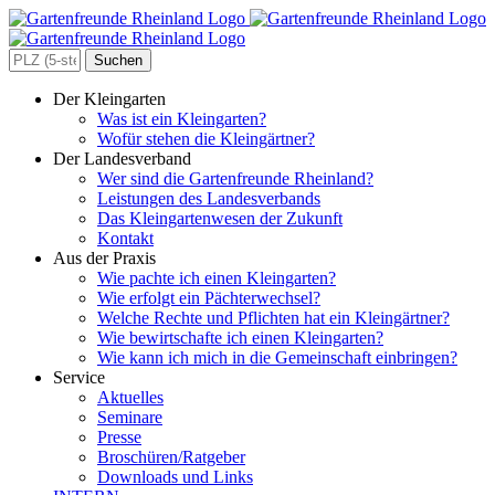
Zum
Inhalt
springen
Search
for:
Der Kleingarten
Was ist ein Kleingarten?
Wofür stehen die Kleingärtner?
Der Landesverband
Wer sind die Gartenfreunde Rheinland?
Leistungen des Landesverbands
Das Kleingartenwesen der Zukunft
Kontakt
Aus der Praxis
Wie pachte ich einen Kleingarten?
Wie erfolgt ein Pächterwechsel?
Welche Rechte und Pflichten hat ein Kleingärtner?
Wie bewirtschafte ich einen Kleingarten?
Wie kann ich mich in die Gemeinschaft einbringen?
Service
Aktuelles
Seminare
Presse
Broschüren/Ratgeber
Downloads und Links