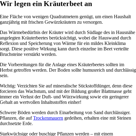
Wir legen ein Kräuterbeet an
Eine Fläche von wenigen Quadratmetern genügt, um einen Haushalt
ganzjährig mit frischen Gewürzkräutern zu versorgen.
Das Wärmebedürfnis der Kräuter wird durch Südlage des in Hausnähe
angelegten Kräuterbeetes berücksichtigt, wobei die Hauswand durch
Reflexion und Speicherung von Wärme für ein mildes Kleinklima
sorgt. Diese positive Wirkung kann durch einzelne im Beet verteilte
Bruchsteine verstärkt werden.
Die Vorbereitungen für die Anlage eines Kräuterbeetes sollten im
Herbst getroffen werden. Der Boden sollte humusreich und durchlässi
sein.
Wichtig: Verzichten Sie auf mineralische Stickstoffdünger, denn diese
forcieren das Wachstum, und mit der Bildung großer Blattmasse geht
immer ein Verlust der Duft- und Würzwirkung sowie ein geringerer
Gehalt an wertvollen Inhaltsstoffen einher!
Schwere Böden werden durch Einarbeitung von Sand durchlässiger.
Pflanzen, die auf
Trockenmauern
gedeihen, erhalten eine mit Steinen
durchsetzte Erde.
Starkwüchsige oder buschige Pflanzen werden – mit einem