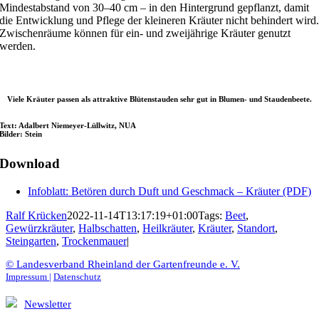
Mindestabstand von 30–40 cm – in den Hintergrund gepflanzt, damit
die Entwicklung und Pflege der kleineren Kräuter nicht behindert wird
Zwischenräume können für ein- und zweijährige Kräuter genutzt
werden.
Viele Kräuter passen als attraktive Blütenstauden sehr gut in Blumen- und Staudenbeete.
Text: Adalbert Niemeyer-Lüllwitz, NUA
Bilder: Stein
Download
Infoblatt: Betören durch Duft und Geschmack – Kräuter (PDF)
Ralf Krücken
2022-11-14T13:17:19+01:00
Tags:
Beet
,
Gewürzkräuter
,
Halbschatten
,
Heilkräuter
,
Kräuter
,
Standort
,
Steingarten
,
Trockenmauer
|
© Landesverband Rheinland der Gartenfreunde e. V.
Impressum |
Datenschutz
Newsletter