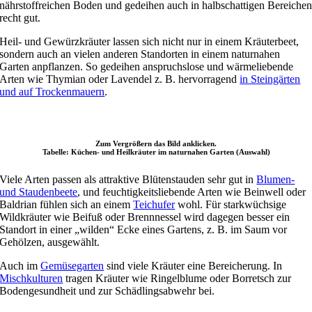
nährstoffreichen Boden und gedeihen auch in halbschattigen Bereiche
recht gut.
Heil- und Gewürzkräuter lassen sich nicht nur in einem Kräuterbeet,
sondern auch an vielen anderen Standorten in einem naturnahen
Garten anpflanzen. So gedeihen anspruchslose und wärmeliebende
Arten wie Thymian oder Lavendel z. B. hervorragend
in Steingärten
und auf Trockenmauern
.
Zum Vergrößern das Bild anklicken.
Tabelle: Küchen- und Heilkräuter im naturnahen Garten (Auswahl)
Viele Arten passen als attraktive Blütenstauden sehr gut in
Blumen-
und Staudenbeete
, und feuchtigkeitsliebende Arten wie Beinwell oder
Baldrian fühlen sich an einem
Teichufer
wohl. Für starkwüchsige
Wildkräuter wie Beifuß oder Brennnessel wird dagegen besser ein
Standort in einer „wilden“ Ecke eines Gartens, z. B. im Saum vor
Gehölzen, ausgewählt.
Auch im
Gemüsegarten
sind viele Kräuter eine Bereicherung. In
Mischkulturen
tragen Kräuter wie Ringelblume oder Borretsch zur
Bodengesundheit und zur Schädlingsabwehr bei.