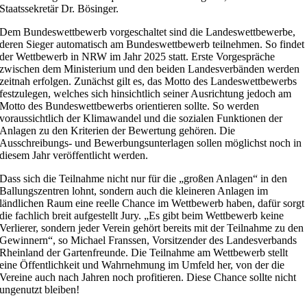
Staatssekretär Dr. Bösinger.
Dem Bundeswettbewerb vorgeschaltet sind die Landeswettbewerbe,
deren Sieger automatisch am Bundeswettbewerb teilnehmen. So findet
der Wettbewerb in NRW im Jahr 2025 statt. Erste Vorgespräche
zwischen dem Ministerium und den beiden Landesverbänden werden
zeitnah erfolgen. Zunächst gilt es, das Motto des Landeswettbewerbs
festzulegen, welches sich hinsichtlich seiner Ausrichtung jedoch am
Motto des Bundeswettbewerbs orientieren sollte. So werden
voraussichtlich der Klimawandel und die sozialen Funktionen der
Anlagen zu den Kriterien der Bewertung gehören. Die
Ausschreibungs- und Bewerbungsunterlagen sollen möglichst noch in
diesem Jahr veröffentlicht werden.
Dass sich die Teilnahme nicht nur für die „großen Anlagen“ in den
Ballungszentren lohnt, sondern auch die kleineren Anlagen im
ländlichen Raum eine reelle Chance im Wettbewerb haben, dafür sorgt
die fachlich breit aufgestellt Jury. „Es gibt beim Wettbewerb keine
Verlierer, sondern jeder Verein gehört bereits mit der Teilnahme zu den
Gewinnern“, so Michael Franssen, Vorsitzender des Landesverbands
Rheinland der Gartenfreunde. Die Teilnahme am Wettbewerb stellt
eine Öffentlichkeit und Wahrnehmung im Umfeld her, von der die
Vereine auch nach Jahren noch profitieren. Diese Chance sollte nicht
ungenutzt bleiben!