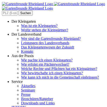
Zum
Inhalt
springen
Search
for:
Der Kleingarten
Was ist ein Kleingarten?
Wofür stehen die Kleingärtner?
Der Landesverband
Wer sind die Gartenfreunde Rheinland?
Leistungen des Landesverbands
Das Kleingartenwesen der Zukunft
Kontakt
Aus der Praxis
Wie pachte ich einen Kleingarten?
Wie erfolgt ein Pächterwechsel?
Welche Rechte und Pflichten hat ein Kleingärtner?
Wie bewirtschafte ich einen Kleingarten?
Wie kann ich mich in die Gemeinschaft einbringen?
Service
Aktuelles
Seminare
Presse
Broschüren/Ratgeber
Downloads und Links