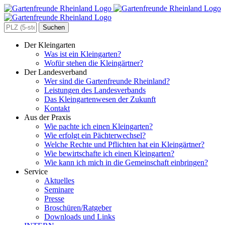
Zum
Inhalt
springen
Search
for:
Der Kleingarten
Was ist ein Kleingarten?
Wofür stehen die Kleingärtner?
Der Landesverband
Wer sind die Gartenfreunde Rheinland?
Leistungen des Landesverbands
Das Kleingartenwesen der Zukunft
Kontakt
Aus der Praxis
Wie pachte ich einen Kleingarten?
Wie erfolgt ein Pächterwechsel?
Welche Rechte und Pflichten hat ein Kleingärtner?
Wie bewirtschafte ich einen Kleingarten?
Wie kann ich mich in die Gemeinschaft einbringen?
Service
Aktuelles
Seminare
Presse
Broschüren/Ratgeber
Downloads und Links