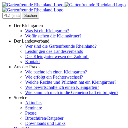
Zum
Inhalt
springen
Search
for:
Der Kleingarten
Was ist ein Kleingarten?
Wofür stehen die Kleingärtner?
Der Landesverband
Wer sind die Gartenfreunde Rheinland?
Leistungen des Landesverbands
Das Kleingartenwesen der Zukunft
Kontakt
Aus der Praxis
Wie pachte ich einen Kleingarten?
Wie erfolgt ein Pächterwechsel?
Welche Rechte und Pflichten hat ein Kleingärtner?
Wie bewirtschafte ich einen Kleingarten?
Wie kann ich mich in die Gemeinschaft einbringen?
Service
Aktuelles
Seminare
Presse
Broschüren/Ratgeber
Downloads und Links