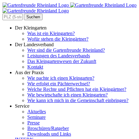
Zum
Inhalt
springen
Search
for:
Der Kleingarten
Was ist ein Kleingarten?
Wofür stehen die Kleingärtner?
Der Landesverband
Wer sind die Gartenfreunde Rheinland?
Leistungen des Landesverbands
Das Kleingartenwesen der Zukunft
Kontakt
Aus der Praxis
Wie pachte ich einen Kleingarten?
Wie erfolgt ein Pächterwechsel?
Welche Rechte und Pflichten hat ein Kleingärtner?
Wie bewirtschafte ich einen Kleingarten?
Wie kann ich mich in die Gemeinschaft einbringen?
Service
Aktuelles
Seminare
Presse
Broschüren/Ratgeber
Downloads und Links