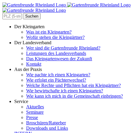
Zum
Inhalt
springen
Search
for:
Der Kleingarten
Was ist ein Kleingarten?
Wofür stehen die Kleingärtner?
Der Landesverband
Wer sind die Gartenfreunde Rheinland?
Leistungen des Landesverbands
Das Kleingartenwesen der Zukunft
Kontakt
Aus der Praxis
Wie pachte ich einen Kleingarten?
Wie erfolgt ein Pächterwechsel?
Welche Rechte und Pflichten hat ein Kleingärtner?
Wie bewirtschafte ich einen Kleingarten?
Wie kann ich mich in die Gemeinschaft einbringen?
Service
Aktuelles
Seminare
Presse
Broschüren/Ratgeber
Downloads und Links