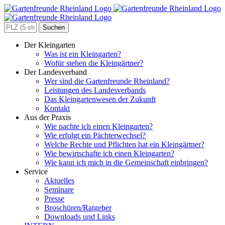
Zum
Inhalt
springen
Search
for:
Der Kleingarten
Was ist ein Kleingarten?
Wofür stehen die Kleingärtner?
Der Landesverband
Wer sind die Gartenfreunde Rheinland?
Leistungen des Landesverbands
Das Kleingartenwesen der Zukunft
Kontakt
Aus der Praxis
Wie pachte ich einen Kleingarten?
Wie erfolgt ein Pächterwechsel?
Welche Rechte und Pflichten hat ein Kleingärtner?
Wie bewirtschafte ich einen Kleingarten?
Wie kann ich mich in die Gemeinschaft einbringen?
Service
Aktuelles
Seminare
Presse
Broschüren/Ratgeber
Downloads und Links