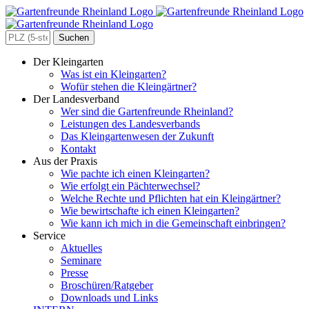
Zum
Inhalt
springen
Search
for:
Der Kleingarten
Was ist ein Kleingarten?
Wofür stehen die Kleingärtner?
Der Landesverband
Wer sind die Gartenfreunde Rheinland?
Leistungen des Landesverbands
Das Kleingartenwesen der Zukunft
Kontakt
Aus der Praxis
Wie pachte ich einen Kleingarten?
Wie erfolgt ein Pächterwechsel?
Welche Rechte und Pflichten hat ein Kleingärtner?
Wie bewirtschafte ich einen Kleingarten?
Wie kann ich mich in die Gemeinschaft einbringen?
Service
Aktuelles
Seminare
Presse
Broschüren/Ratgeber
Downloads und Links