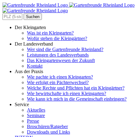
Zum
Inhalt
springen
Search
for:
Der Kleingarten
Was ist ein Kleingarten?
Wofür stehen die Kleingärtner?
Der Landesverband
Wer sind die Gartenfreunde Rheinland?
Leistungen des Landesverbands
Das Kleingartenwesen der Zukunft
Kontakt
Aus der Praxis
Wie pachte ich einen Kleingarten?
Wie erfolgt ein Pächterwechsel?
Welche Rechte und Pflichten hat ein Kleingärtner?
Wie bewirtschafte ich einen Kleingarten?
Wie kann ich mich in die Gemeinschaft einbringen?
Service
Aktuelles
Seminare
Presse
Broschüren/Ratgeber
Downloads und Links