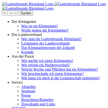
Zum
Inhalt
springen
Search
for:
Der Kleingarten
Was ist ein Kleingarten?
Wofür stehen die Kleingärtner?
Der Landesverband
Wer sind die Gartenfreunde Rheinland?
Leistungen des Landesverbands
Das Kleingartenwesen der Zukunft
Kontakt
Aus der Praxis
Wie pachte ich einen Kleingarten?
Wie erfolgt ein Pächterwechsel?
Welche Rechte und Pflichten hat ein Kleingärtner?
Wie bewirtschafte ich einen Kleingarten?
Wie kann ich mich in die Gemeinschaft einbringen?
Service
Aktuelles
Seminare
Presse
Broschüren/Ratgeber
Downloads und Links