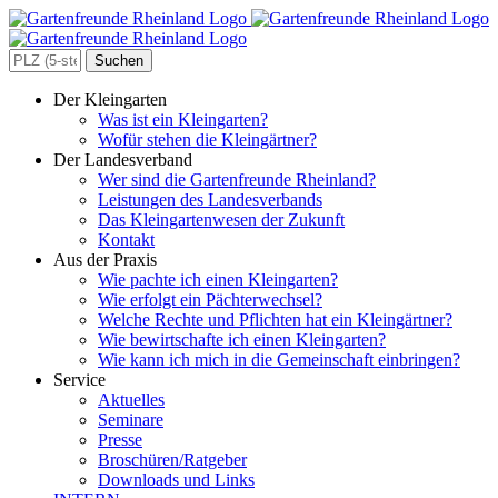
Zum
Inhalt
springen
Search
for:
Der Kleingarten
Was ist ein Kleingarten?
Wofür stehen die Kleingärtner?
Der Landesverband
Wer sind die Gartenfreunde Rheinland?
Leistungen des Landesverbands
Das Kleingartenwesen der Zukunft
Kontakt
Aus der Praxis
Wie pachte ich einen Kleingarten?
Wie erfolgt ein Pächterwechsel?
Welche Rechte und Pflichten hat ein Kleingärtner?
Wie bewirtschafte ich einen Kleingarten?
Wie kann ich mich in die Gemeinschaft einbringen?
Service
Aktuelles
Seminare
Presse
Broschüren/Ratgeber
Downloads und Links