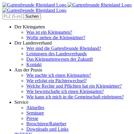
Zum
Inhalt
springen
Search
for:
Der Kleingarten
Was ist ein Kleingarten?
Wofür stehen die Kleingärtner?
Der Landesverband
Wer sind die Gartenfreunde Rheinland?
Leistungen des Landesverbands
Das Kleingartenwesen der Zukunft
Kontakt
Aus der Praxis
Wie pachte ich einen Kleingarten?
Wie erfolgt ein Pächterwechsel?
Welche Rechte und Pflichten hat ein Kleingärtner?
Wie bewirtschafte ich einen Kleingarten?
Wie kann ich mich in die Gemeinschaft einbringen?
Service
Aktuelles
Seminare
Presse
Broschüren/Ratgeber
Downloads und Links