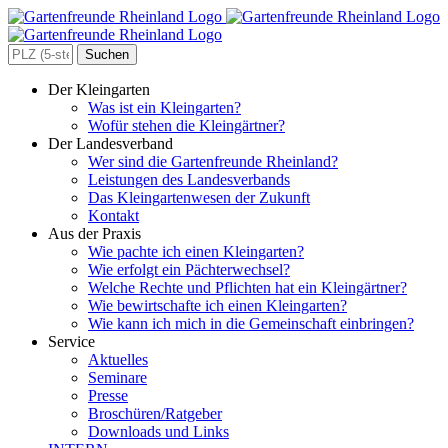
Zum
Inhalt
springen
Search
for:
Der Kleingarten
Was ist ein Kleingarten?
Wofür stehen die Kleingärtner?
Der Landesverband
Wer sind die Gartenfreunde Rheinland?
Leistungen des Landesverbands
Das Kleingartenwesen der Zukunft
Kontakt
Aus der Praxis
Wie pachte ich einen Kleingarten?
Wie erfolgt ein Pächterwechsel?
Welche Rechte und Pflichten hat ein Kleingärtner?
Wie bewirtschafte ich einen Kleingarten?
Wie kann ich mich in die Gemeinschaft einbringen?
Service
Aktuelles
Seminare
Presse
Broschüren/Ratgeber
Downloads und Links