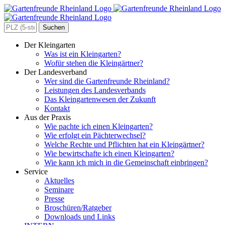
Zum
Inhalt
springen
Search
for:
Der Kleingarten
Was ist ein Kleingarten?
Wofür stehen die Kleingärtner?
Der Landesverband
Wer sind die Gartenfreunde Rheinland?
Leistungen des Landesverbands
Das Kleingartenwesen der Zukunft
Kontakt
Aus der Praxis
Wie pachte ich einen Kleingarten?
Wie erfolgt ein Pächterwechsel?
Welche Rechte und Pflichten hat ein Kleingärtner?
Wie bewirtschafte ich einen Kleingarten?
Wie kann ich mich in die Gemeinschaft einbringen?
Service
Aktuelles
Seminare
Presse
Broschüren/Ratgeber
Downloads und Links