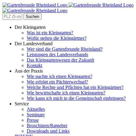
Zum
Inhalt
springen
Search
for:
Der Kleingarten
Was ist ein Kleingarten?
Wofür stehen die Kleingärtner?
Der Landesverband
Wer sind die Gartenfreunde Rheinland?
Leistungen des Landesverbands
Das Kleingartenwesen der Zukunft
Kontakt
Aus der Praxis
Wie pachte ich einen Kleingarten?
Wie erfolgt ein Pächterwechsel?
Welche Rechte und Pflichten hat ein Kleingärtner?
Wie bewirtschafte ich einen Kleingarten?
Wie kann ich mich in die Gemeinschaft einbringen?
Service
Aktuelles
Seminare
Presse
Broschüren/Ratgeber
Downloads und Links