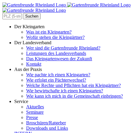
Zum
Inhalt
springen
Search
for:
Der Kleingarten
Was ist ein Kleingarten?
Wofür stehen die Kleingärtner?
Der Landesverband
Wer sind die Gartenfreunde Rheinland?
Leistungen des Landesverbands
Das Kleingartenwesen der Zukunft
Kontakt
Aus der Praxis
Wie pachte ich einen Kleingarten?
Wie erfolgt ein Pächterwechsel?
Welche Rechte und Pflichten hat ein Kleingärtner?
Wie bewirtschafte ich einen Kleingarten?
Wie kann ich mich in die Gemeinschaft einbringen?
Service
Aktuelles
Seminare
Presse
Broschüren/Ratgeber
Downloads und Links