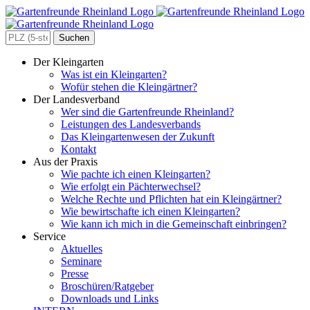
Zum
Inhalt
springen
Search
for:
Der Kleingarten
Was ist ein Kleingarten?
Wofür stehen die Kleingärtner?
Der Landesverband
Wer sind die Gartenfreunde Rheinland?
Leistungen des Landesverbands
Das Kleingartenwesen der Zukunft
Kontakt
Aus der Praxis
Wie pachte ich einen Kleingarten?
Wie erfolgt ein Pächterwechsel?
Welche Rechte und Pflichten hat ein Kleingärtner?
Wie bewirtschafte ich einen Kleingarten?
Wie kann ich mich in die Gemeinschaft einbringen?
Service
Aktuelles
Seminare
Presse
Broschüren/Ratgeber
Downloads und Links