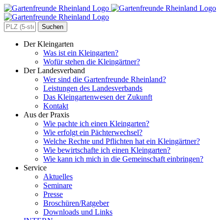
Zum
Inhalt
springen
Search
for:
Der Kleingarten
Was ist ein Kleingarten?
Wofür stehen die Kleingärtner?
Der Landesverband
Wer sind die Gartenfreunde Rheinland?
Leistungen des Landesverbands
Das Kleingartenwesen der Zukunft
Kontakt
Aus der Praxis
Wie pachte ich einen Kleingarten?
Wie erfolgt ein Pächterwechsel?
Welche Rechte und Pflichten hat ein Kleingärtner?
Wie bewirtschafte ich einen Kleingarten?
Wie kann ich mich in die Gemeinschaft einbringen?
Service
Aktuelles
Seminare
Presse
Broschüren/Ratgeber
Downloads und Links