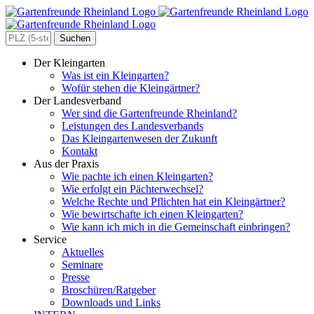
Zum
Inhalt
springen
Search
for:
Der Kleingarten
Was ist ein Kleingarten?
Wofür stehen die Kleingärtner?
Der Landesverband
Wer sind die Gartenfreunde Rheinland?
Leistungen des Landesverbands
Das Kleingartenwesen der Zukunft
Kontakt
Aus der Praxis
Wie pachte ich einen Kleingarten?
Wie erfolgt ein Pächterwechsel?
Welche Rechte und Pflichten hat ein Kleingärtner?
Wie bewirtschafte ich einen Kleingarten?
Wie kann ich mich in die Gemeinschaft einbringen?
Service
Aktuelles
Seminare
Presse
Broschüren/Ratgeber
Downloads und Links