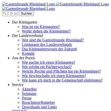
Zum
Inhalt
springen
Search
for:
Der Kleingarten
Was ist ein Kleingarten?
Wofür stehen die Kleingärtner?
Der Landesverband
Wer sind die Gartenfreunde Rheinland?
Leistungen des Landesverbands
Das Kleingartenwesen der Zukunft
Kontakt
Aus der Praxis
Wie pachte ich einen Kleingarten?
Wie erfolgt ein Pächterwechsel?
Welche Rechte und Pflichten hat ein Kleingärtner?
Wie bewirtschafte ich einen Kleingarten?
Wie kann ich mich in die Gemeinschaft einbringen?
Service
Aktuelles
Seminare
Presse
Broschüren/Ratgeber
Downloads und Links