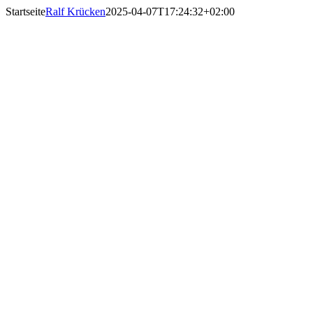
Zum
Startseite
Ralf Krücken
2025-04-07T17:24:32+02:00
Inhalt
springen