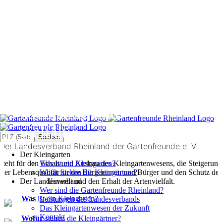
Kleingärten
sind natürlich,
nachhaltig und
vielfältig
Search
for:
Der Landesverband Rheinland der Gartenfreunde e. V.
Der Kleingarten
steht für den Erhalt und Ausbau des Kleingartenwesens, die Steigerung
Was ist ein Kleingarten?
der Lebensqualität für die Bürgerinnen und Bürger und den Schutz der
Wofür stehen die Kleingärtner?
Der Landesverband
Umwelt und den Erhalt der Artenvielfalt.
Wer sind die Gartenfreunde Rheinland?
Was
ist ein Kleingarten?
Leistungen des Landesverbands
Das Kleingartenwesen der Zukunft
Kontakt
Wofür
stehen die Kleingärtner?