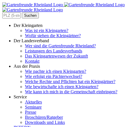
Zum
Inhalt
springen
Search
for:
Der Kleingarten
Was ist ein Kleingarten?
Wofür stehen die Kleingärtner?
Der Landesverband
Wer sind die Gartenfreunde Rheinland?
Leistungen des Landesverbands
Das Kleingartenwesen der Zukunft
Kontakt
Aus der Praxis
Wie pachte ich einen Kleingarten?
Wie erfolgt ein Pächterwechsel?
Welche Rechte und Pflichten hat ein Kleingärtner?
Wie bewirtschafte ich einen Kleingarten?
Wie kann ich mich in die Gemeinschaft einbringen?
Service
Aktuelles
Seminare
Presse
Broschüren/Ratgeber
Downloads und Links