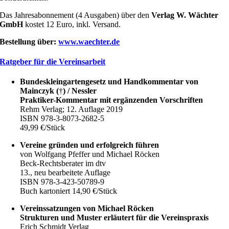
Das Jahresabonnement (4 Ausgaben) über den
Verlag W. Wächter
GmbH
kostet 12 Euro, inkl. Versand.
Bestellung über:
www.waechter.de
Ratgeber für die Vereinsarbeit
Bundeskleingartengesetz und Handkommentar von
Mainczyk (
†
) / Nessler
Praktiker-Kommentar mit ergänzenden Vorschriften
Rehm Verlag; 12. Auflage 2019
ISBN 978-3-8073-2682-5
49,99 €/Stück
Vereine gründen und erfolgreich führen
von Wolfgang Pfeffer und Michael Röcken
Beck-Rechtsberater im dtv
13., neu bearbeitete Auflage
ISBN 978-3-423-50789-9
Buch kartoniert 14,90 €/Stück
Vereinssatzungen von Michael Röcken
Strukturen und Muster erläutert für die Vereinspraxis
Erich Schmidt Verlag