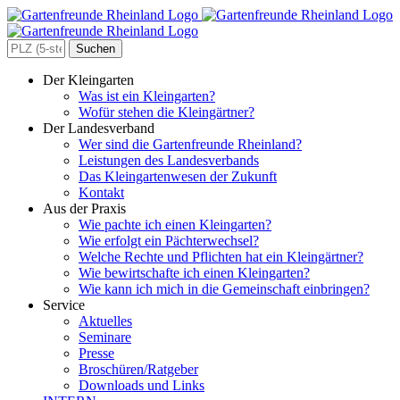
Zum
Inhalt
springen
Search
for:
Der Kleingarten
Was ist ein Kleingarten?
Wofür stehen die Kleingärtner?
Der Landesverband
Wer sind die Gartenfreunde Rheinland?
Leistungen des Landesverbands
Das Kleingartenwesen der Zukunft
Kontakt
Aus der Praxis
Wie pachte ich einen Kleingarten?
Wie erfolgt ein Pächterwechsel?
Welche Rechte und Pflichten hat ein Kleingärtner?
Wie bewirtschafte ich einen Kleingarten?
Wie kann ich mich in die Gemeinschaft einbringen?
Service
Aktuelles
Seminare
Presse
Broschüren/Ratgeber
Downloads und Links