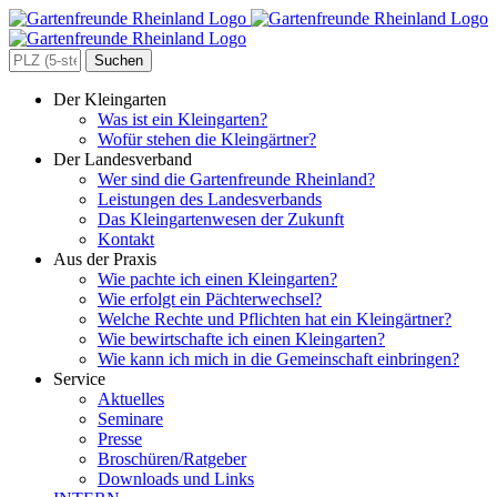
Zum
Inhalt
springen
Search
for:
Der Kleingarten
Was ist ein Kleingarten?
Wofür stehen die Kleingärtner?
Der Landesverband
Wer sind die Gartenfreunde Rheinland?
Leistungen des Landesverbands
Das Kleingartenwesen der Zukunft
Kontakt
Aus der Praxis
Wie pachte ich einen Kleingarten?
Wie erfolgt ein Pächterwechsel?
Welche Rechte und Pflichten hat ein Kleingärtner?
Wie bewirtschafte ich einen Kleingarten?
Wie kann ich mich in die Gemeinschaft einbringen?
Service
Aktuelles
Seminare
Presse
Broschüren/Ratgeber
Downloads und Links