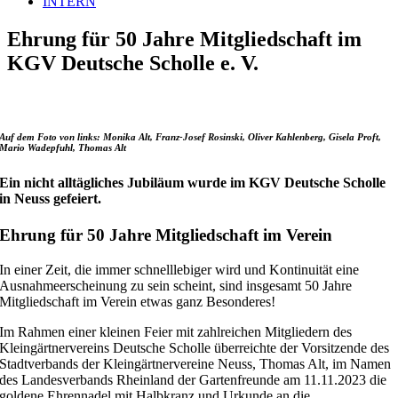
INTERN
Ehrung für 50 Jahre Mitgliedschaft im
KGV Deutsche Scholle e. V.
Auf dem Foto von links: Monika Alt, Franz-Josef Rosinski, Oliver Kahlenberg, Gisela Proft,
Mario Wadepfuhl, Thomas Alt
Ein nicht alltägliches Jubiläum wurde im KGV Deutsche Scholle
in Neuss gefeiert.
Ehrung für 50 Jahre Mitgliedschaft im Verein
In einer Zeit, die immer schnelllebiger wird und Kontinuität eine
Ausnahmeerscheinung zu sein scheint, sind insgesamt 50 Jahre
Mitgliedschaft im Verein etwas ganz Besonderes!
Im Rahmen einer kleinen Feier mit zahlreichen Mitgliedern des
Kleingärtnervereins Deutsche Scholle überreichte der Vorsitzende des
Stadtverbands der Kleingärtnervereine Neuss, Thomas Alt, im Namen
des Landesverbands Rheinland der Gartenfreunde am 11.11.2023 die
goldene Ehrennadel mit Halbkranz und Urkunde an die