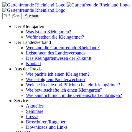
Zum
Inhalt
springen
Search
for:
Der Kleingarten
Was ist ein Kleingarten?
Wofür stehen die Kleingärtner?
Der Landesverband
Wer sind die Gartenfreunde Rheinland?
Leistungen des Landesverbands
Das Kleingartenwesen der Zukunft
Kontakt
Aus der Praxis
Wie pachte ich einen Kleingarten?
Wie erfolgt ein Pächterwechsel?
Welche Rechte und Pflichten hat ein Kleingärtner?
Wie bewirtschafte ich einen Kleingarten?
Wie kann ich mich in die Gemeinschaft einbringen?
Service
Aktuelles
Seminare
Presse
Broschüren/Ratgeber
Downloads und Links