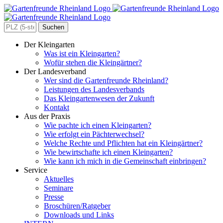
Zum
Inhalt
springen
Search
for:
Der Kleingarten
Was ist ein Kleingarten?
Wofür stehen die Kleingärtner?
Der Landesverband
Wer sind die Gartenfreunde Rheinland?
Leistungen des Landesverbands
Das Kleingartenwesen der Zukunft
Kontakt
Aus der Praxis
Wie pachte ich einen Kleingarten?
Wie erfolgt ein Pächterwechsel?
Welche Rechte und Pflichten hat ein Kleingärtner?
Wie bewirtschafte ich einen Kleingarten?
Wie kann ich mich in die Gemeinschaft einbringen?
Service
Aktuelles
Seminare
Presse
Broschüren/Ratgeber
Downloads und Links