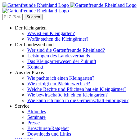
Zum
Inhalt
springen
Search
for:
Der Kleingarten
Was ist ein Kleingarten?
Wofür stehen die Kleingärtner?
Der Landesverband
Wer sind die Gartenfreunde Rheinland?
Leistungen des Landesverbands
Das Kleingartenwesen der Zukunft
Kontakt
Aus der Praxis
Wie pachte ich einen Kleingarten?
Wie erfolgt ein Pächterwechsel?
Welche Rechte und Pflichten hat ein Kleingärtner?
Wie bewirtschafte ich einen Kleingarten?
Wie kann ich mich in die Gemeinschaft einbringen?
Service
Aktuelles
Seminare
Presse
Broschüren/Ratgeber
Downloads und Links