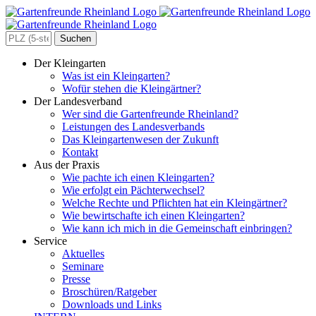
Zum
Inhalt
springen
Search
for:
Der Kleingarten
Was ist ein Kleingarten?
Wofür stehen die Kleingärtner?
Der Landesverband
Wer sind die Gartenfreunde Rheinland?
Leistungen des Landesverbands
Das Kleingartenwesen der Zukunft
Kontakt
Aus der Praxis
Wie pachte ich einen Kleingarten?
Wie erfolgt ein Pächterwechsel?
Welche Rechte und Pflichten hat ein Kleingärtner?
Wie bewirtschafte ich einen Kleingarten?
Wie kann ich mich in die Gemeinschaft einbringen?
Service
Aktuelles
Seminare
Presse
Broschüren/Ratgeber
Downloads und Links