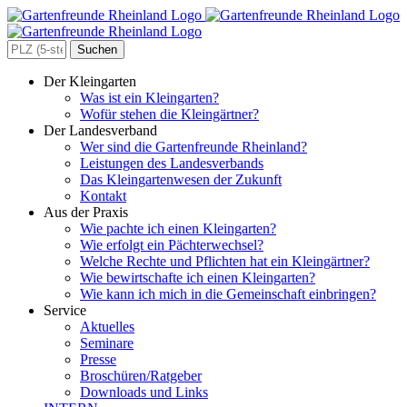
Zum
Inhalt
springen
Search
for:
Der Kleingarten
Was ist ein Kleingarten?
Wofür stehen die Kleingärtner?
Der Landesverband
Wer sind die Gartenfreunde Rheinland?
Leistungen des Landesverbands
Das Kleingartenwesen der Zukunft
Kontakt
Aus der Praxis
Wie pachte ich einen Kleingarten?
Wie erfolgt ein Pächterwechsel?
Welche Rechte und Pflichten hat ein Kleingärtner?
Wie bewirtschafte ich einen Kleingarten?
Wie kann ich mich in die Gemeinschaft einbringen?
Service
Aktuelles
Seminare
Presse
Broschüren/Ratgeber
Downloads und Links