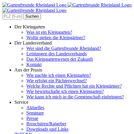
Zum
Inhalt
springen
Search
for:
Der Kleingarten
Was ist ein Kleingarten?
Wofür stehen die Kleingärtner?
Der Landesverband
Wer sind die Gartenfreunde Rheinland?
Leistungen des Landesverbands
Das Kleingartenwesen der Zukunft
Kontakt
Aus der Praxis
Wie pachte ich einen Kleingarten?
Wie erfolgt ein Pächterwechsel?
Welche Rechte und Pflichten hat ein Kleingärtner?
Wie bewirtschafte ich einen Kleingarten?
Wie kann ich mich in die Gemeinschaft einbringen?
Service
Aktuelles
Seminare
Presse
Broschüren/Ratgeber
Downloads und Links