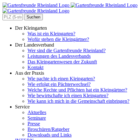
Zum
Inhalt
springen
Search
for:
Der Kleingarten
Was ist ein Kleingarten?
Wofür stehen die Kleingärtner?
Der Landesverband
Wer sind die Gartenfreunde Rheinland?
Leistungen des Landesverbands
Das Kleingartenwesen der Zukunft
Kontakt
Aus der Praxis
Wie pachte ich einen Kleingarten?
Wie erfolgt ein Pächterwechsel?
Welche Rechte und Pflichten hat ein Kleingärtner?
Wie bewirtschafte ich einen Kleingarten?
Wie kann ich mich in die Gemeinschaft einbringen?
Service
Aktuelles
Seminare
Presse
Broschüren/Ratgeber
Downloads und Links