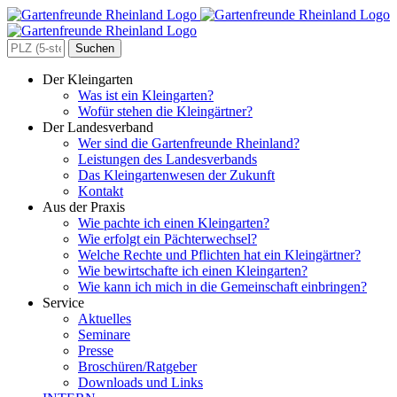
Zum
Inhalt
springen
Search
for:
Der Kleingarten
Was ist ein Kleingarten?
Wofür stehen die Kleingärtner?
Der Landesverband
Wer sind die Gartenfreunde Rheinland?
Leistungen des Landesverbands
Das Kleingartenwesen der Zukunft
Kontakt
Aus der Praxis
Wie pachte ich einen Kleingarten?
Wie erfolgt ein Pächterwechsel?
Welche Rechte und Pflichten hat ein Kleingärtner?
Wie bewirtschafte ich einen Kleingarten?
Wie kann ich mich in die Gemeinschaft einbringen?
Service
Aktuelles
Seminare
Presse
Broschüren/Ratgeber
Downloads und Links