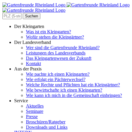
Zum
Inhalt
springen
Search
for:
Der Kleingarten
Was ist ein Kleingarten?
Wofür stehen die Kleingärtner?
Der Landesverband
Wer sind die Gartenfreunde Rheinland?
Leistungen des Landesverbands
Das Kleingartenwesen der Zukunft
Kontakt
Aus der Praxis
Wie pachte ich einen Kleingarten?
Wie erfolgt ein Pächterwechsel?
Welche Rechte und Pflichten hat ein Kleingärtner?
Wie bewirtschafte ich einen Kleingarten?
Wie kann ich mich in die Gemeinschaft einbringen?
Service
Aktuelles
Seminare
Presse
Broschüren/Ratgeber
Downloads und Links