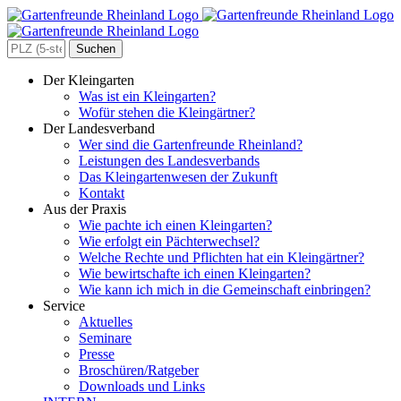
Zum
Inhalt
springen
Search
for:
Der Kleingarten
Was ist ein Kleingarten?
Wofür stehen die Kleingärtner?
Der Landesverband
Wer sind die Gartenfreunde Rheinland?
Leistungen des Landesverbands
Das Kleingartenwesen der Zukunft
Kontakt
Aus der Praxis
Wie pachte ich einen Kleingarten?
Wie erfolgt ein Pächterwechsel?
Welche Rechte und Pflichten hat ein Kleingärtner?
Wie bewirtschafte ich einen Kleingarten?
Wie kann ich mich in die Gemeinschaft einbringen?
Service
Aktuelles
Seminare
Presse
Broschüren/Ratgeber
Downloads und Links