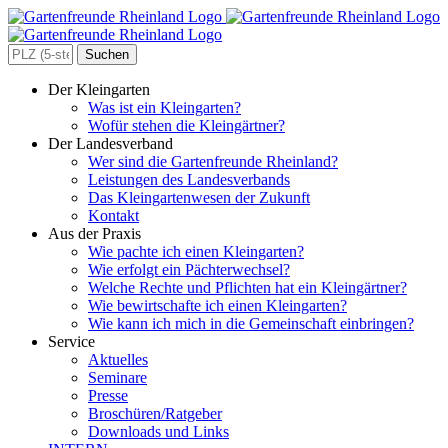
Zum
Inhalt
springen
Search
for:
Der Kleingarten
Was ist ein Kleingarten?
Wofür stehen die Kleingärtner?
Der Landesverband
Wer sind die Gartenfreunde Rheinland?
Leistungen des Landesverbands
Das Kleingartenwesen der Zukunft
Kontakt
Aus der Praxis
Wie pachte ich einen Kleingarten?
Wie erfolgt ein Pächterwechsel?
Welche Rechte und Pflichten hat ein Kleingärtner?
Wie bewirtschafte ich einen Kleingarten?
Wie kann ich mich in die Gemeinschaft einbringen?
Service
Aktuelles
Seminare
Presse
Broschüren/Ratgeber
Downloads und Links