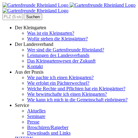
Zum
Inhalt
springen
Search
for:
Der Kleingarten
Was ist ein Kleingarten?
Wofür stehen die Kleingärtner?
Der Landesverband
Wer sind die Gartenfreunde Rheinland?
Leistungen des Landesverbands
Das Kleingartenwesen der Zukunft
Kontakt
Aus der Praxis
Wie pachte ich einen Kleingarten?
Wie erfolgt ein Pächterwechsel?
Welche Rechte und Pflichten hat ein Kleingärtner?
Wie bewirtschafte ich einen Kleingarten?
Wie kann ich mich in die Gemeinschaft einbringen?
Service
Aktuelles
Seminare
Presse
Broschüren/Ratgeber
Downloads und Links