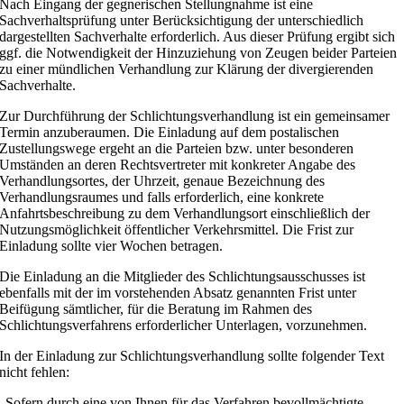
Nach Eingang der gegnerischen Stellungnahme ist eine
Sachverhaltsprüfung unter Berücksichtigung der unterschiedlich
dargestellten Sachverhalte erforderlich. Aus dieser Prüfung ergibt sich
ggf. die Notwendigkeit der Hinzuziehung von Zeugen beider Parteien
zu einer mündlichen Verhandlung zur Klärung der divergierenden
Sachverhalte.
Zur Durchführung der Schlichtungsverhandlung ist ein gemeinsamer
Termin anzuberaumen. Die Einladung auf dem postalischen
Zustellungswege ergeht an die Parteien bzw. unter besonderen
Umständen an deren Rechtsvertreter mit konkreter Angabe des
Verhandlungsortes, der Uhrzeit, genaue Bezeichnung des
Verhandlungsraumes und falls erforderlich, eine konkrete
Anfahrtsbeschreibung zu dem Verhandlungsort einschließlich der
Nutzungsmöglichkeit öffentlicher Verkehrsmittel. Die Frist zur
Einladung sollte vier Wochen betragen.
Die Einladung an die Mitglieder des Schlichtungsausschusses ist
ebenfalls mit der im vorstehenden Absatz genannten Frist unter
Beifügung sämtlicher, für die Beratung im Rahmen des
Schlichtungsverfahrens erforderlicher Unterlagen, vorzunehmen.
In der Einladung zur Schlichtungsverhandlung sollte folgender Text
nicht fehlen:
„Sofern durch eine von Ihnen für das Verfahren bevollmächtigte