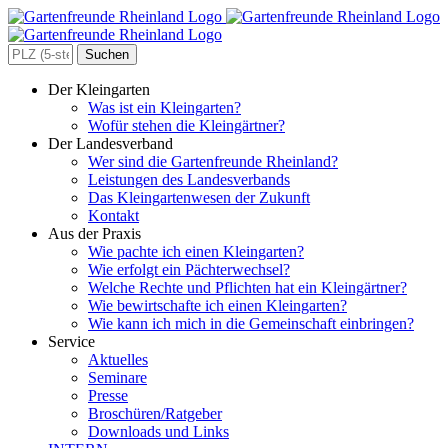
Zum
Inhalt
springen
Search
for:
Der Kleingarten
Was ist ein Kleingarten?
Wofür stehen die Kleingärtner?
Der Landesverband
Wer sind die Gartenfreunde Rheinland?
Leistungen des Landesverbands
Das Kleingartenwesen der Zukunft
Kontakt
Aus der Praxis
Wie pachte ich einen Kleingarten?
Wie erfolgt ein Pächterwechsel?
Welche Rechte und Pflichten hat ein Kleingärtner?
Wie bewirtschafte ich einen Kleingarten?
Wie kann ich mich in die Gemeinschaft einbringen?
Service
Aktuelles
Seminare
Presse
Broschüren/Ratgeber
Downloads und Links