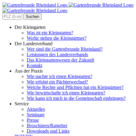
Zum
Inhalt
springen
Search
for:
Der Kleingarten
Was ist ein Kleingarten?
Wofür stehen die Kleingärtner?
Der Landesverband
Wer sind die Gartenfreunde Rheinland?
Leistungen des Landesverbands
Das Kleingartenwesen der Zukunft
Kontakt
Aus der Praxis
Wie pachte ich einen Kleingarten?
Wie erfolgt ein Pächterwechsel?
Welche Rechte und Pflichten hat ein Kleingärtner?
Wie bewirtschafte ich einen Kleingarten?
Wie kann ich mich in die Gemeinschaft einbringen?
Service
Aktuelles
Seminare
Presse
Broschüren/Ratgeber
Downloads und Links