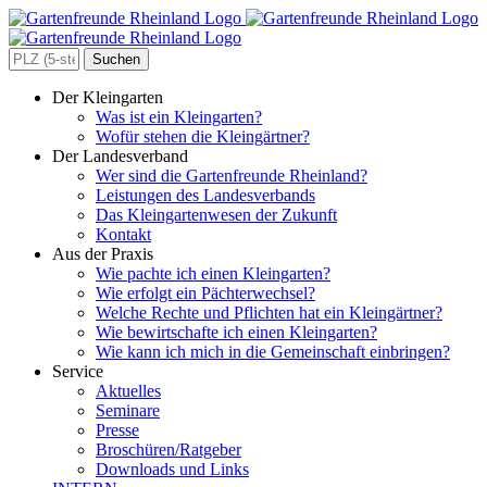
Zum
Inhalt
springen
Search
for:
Der Kleingarten
Was ist ein Kleingarten?
Wofür stehen die Kleingärtner?
Der Landesverband
Wer sind die Gartenfreunde Rheinland?
Leistungen des Landesverbands
Das Kleingartenwesen der Zukunft
Kontakt
Aus der Praxis
Wie pachte ich einen Kleingarten?
Wie erfolgt ein Pächterwechsel?
Welche Rechte und Pflichten hat ein Kleingärtner?
Wie bewirtschafte ich einen Kleingarten?
Wie kann ich mich in die Gemeinschaft einbringen?
Service
Aktuelles
Seminare
Presse
Broschüren/Ratgeber
Downloads und Links