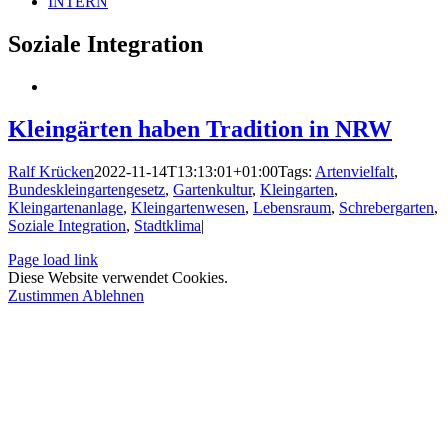
INTERN
Soziale Integration
Kleingärten haben Tradition in NRW
Ralf Krücken
2022-11-14T13:13:01+01:00
Tags:
Artenvielfalt
,
Bundeskleingartengesetz
,
Gartenkultur
,
Kleingarten
,
Kleingartenanlage
,
Kleingartenwesen
,
Lebensraum
,
Schrebergarten
,
Soziale Integration
,
Stadtklima
|
Page load link
Diese Website verwendet Cookies.
Zustimmen
Ablehnen
Nach
oben